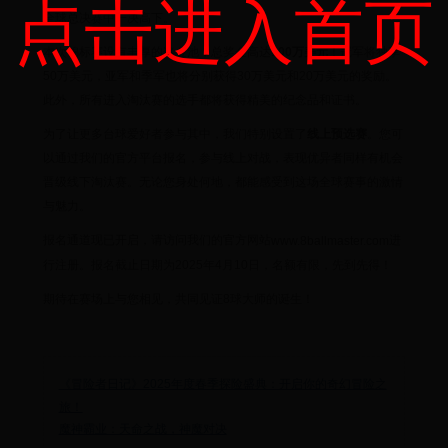
点击进入首页
全球总决赛中一决高下。
本次锦标赛设有丰厚的奖金池，总奖金高达
100万美元
！冠军将独享
50万美元，亚军和季军也将分别获得30万美元和20万美元的奖励。
此外，所有进入淘汰赛的选手都将获得精美的纪念品和证书。
为了让更多台球爱好者参与其中，我们特别设置了
线上预选赛
。您可
以通过我们的官方平台报名，参与线上对战，表现优异者同样有机会
晋级线下淘汰赛。无论您身处何地，都能感受到这场全球赛事的激情
与魅力。
报名通道现已开启，请访问我们的官方网站
进
www.8ballmaster.com
行注册。报名截止日期为2025年4月10日，名额有限，先到先得！
期待在赛场上与您相见，共同见证8球大师的诞生！
《冒险者日记》2025年度春季探险盛典：开启你的奇幻冒险之
旅！
魔神霸业：天命之战，神魔对决