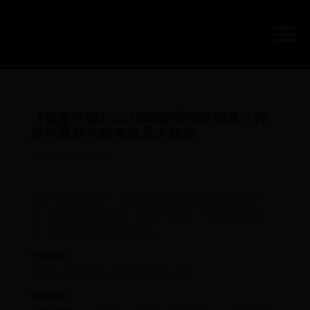
《仙圣奇缘》2025年春季仙侠盛典：跨
服争霸赛与稀有道具大放送
2025-04-02 04:56:46
亲爱的仙圣奇缘玩家们，准备好迎接2025年最盛大的仙侠盛宴了
吗？从2025年4月2日开始，我们将开启为期一个月的春季仙侠盛
典，带您体验前所未有的游戏乐趣！
活动时间：
2025年4月2日 00:00 - 2025年5月2日 23:59
活动内容：