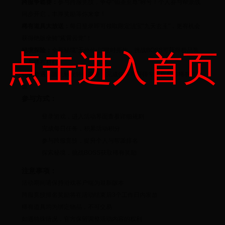
跨服争霸赛：
参与跨服竞技，争夺"仙圣至尊"称号！个人赛与帮派战
同步开启，丰厚奖励等你来拿！
稀有道具大放送：
每日登录即可领取限定法宝"九天玄玉"，更有机会
获得绝版坐骑"紫霄云龙"！
秘境探险：
全新秘境"天外仙山"限时开放，挑战BOSS可获得极品装
点击进入首页
备与稀有材料！
仙缘奇遇：
随机触发特殊事件，完成任务可获得专属称号与稀有资
源！
参与方式：
登录游戏，进入活动界面查看详细规则
完成每日任务，积累活动积分
参与跨服竞技，提升个人与帮派排名
探索秘境，挑战BOSS获取稀有奖励
注意事项：
活动期间请保持游戏客户端为最新版本
跨服竞技排名奖励将在活动结束后3个工作日内发放
稀有道具均为绑定物品，不可交易
如遇特殊情况，官方保留调整活动内容的权利