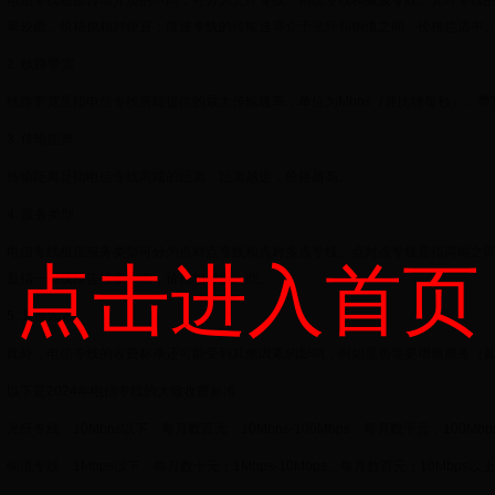
电信专线根据传输介质的不同，可分为光纤专线、铜缆专线和微波专线。光纤专线
率较低，价格也相对便宜；微波专线的传输速率介于光纤和铜缆之间，价格也适中
2. 线路带宽
线路带宽是指电信专线所能提供的最大传输速率，单位为Mbps（兆比特每秒）。
3. 传输距离
传输距离是指电信专线两端的距离，距离越远，价格越高。
4. 服务类型
电信专线根据服务类型可分为点对点专线和点对多点专线。点对点专线是指两端之
点击进入首页
是指一条线路连接多个点，价格相对贵一些。
5. 其他因素
此外，电信专线的收费标准还可能受到其他因素的影响，例如是否需要增值服务（如
以下是2024年电信专线的大致收费标准：
光纤专线：10Mbps以下，每月数百元；10Mbps-100Mbps，每月数千元；100M
铜缆专线：1Mbps以下，每月数十元；1Mbps-10Mbps，每月数百元；10Mbps