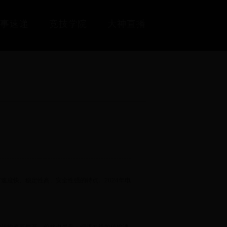
赛事速递
竞技学院
大神直播
速度快、稳定性高、安全性强的特点。2024年电