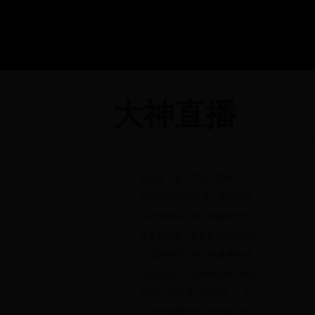
大神直播
盗墓诀：地下寻宝大冒险
宗师OL五周年庆典：挑战极限，赢取稀有宗师称号与豪华大礼！
2025年6月27日巨全捕鱼大亨全球狂欢节：深海宝藏大挑战
马赛克英雄：像素世界大冒险周年庆狂欢活动
《飞跃自我》2025年夏季全球挑战赛：突破极限，成就非凡自我
《轩辕战刃》五周年庆典：神兵觉醒，战刃争锋，赢取限量稀有装备！
伊苏6：纳比斯汀的方舟——纪念周年庆冒险探索活动
2025年盛夏狂欢：全民参与的捉迷藏大作战挑战赛暨趣味寻宝嘉年华