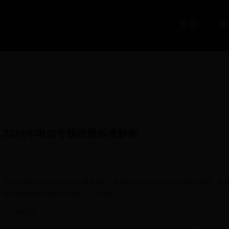
首页
2024年电信专线收费标准解析
2025-10-02 03:47:56
电信专线是指电信运营商为企事业单位、政府机关等用户提供的专有通信线路，具有
信专线的收费标准主要依据以下几个因素：
1. 线路类型