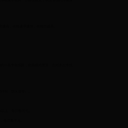
的传输速率最高，价格也最贵；铜缆专线的传输速
。
带宽越高，传输速率越快，价格也越高。
间的一条专有线路，价格相对便宜；点对多点专线
VPN、防火墙等）。
bps以上，每月数万元。
以上，每月数千元。