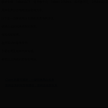
微波专线：1Mbps以下，每月数十元；1Mbps-10Mbps，每月数百元；10Mbps
具体资费以当地电信运营商为准。
以下是一些降低电信专线租赁费用的方法：
选择合适的线路类型和带宽。
缩短传输距离。
选择基础的服务类型。
尽量使用互联网代替专线。
希望以上内容对您有所帮助。
Clash 的重写规则，一键切换黑白名单
斯柯达系列车型有哪些，斯柯达全部车系