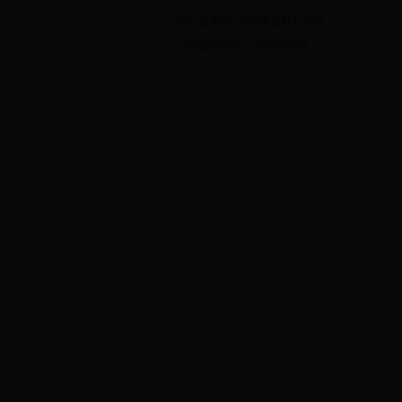
萌斗魏蜀吴·2025盛夏狂欢庆典：三国萌将集结，限时福利大放送！
小彩旗的国籍,小彩旗是哪里人