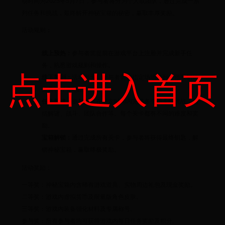
动时间为2025年5月7日，参与者将分为个人或团队，通过完成一系
列任务和挑战，最终解开神秘宝箱的秘密，赢取丰厚奖励。
活动规则：
线上预热：
参与者需提前在游戏平台上注册并完成新手任
务，熟悉游戏规则和操作。
点击进入首页
线下签到：
活动当天，参与者需在指定场地签到，领取初始
道具和任务地图。
任务挑战：
参与者需在限定时间内完成多个关卡的挑战，包
括解谜、战斗、团队合作等。每个关卡都有不同的难度和奖
励。
宝箱解锁：
通过完成所有关卡，参与者将获得最终钥匙，解
锁神秘宝箱，赢取终极奖励。
活动奖励：
一等奖：神秘宝箱内含稀有游戏道具、实物周边礼包及现金奖励。
二等奖：游戏内虚拟货币及限量版角色皮肤。
三等奖：游戏内装备强化材料及专属称号。
参与奖：所有参与者均可获得游戏内每日任务奖励及积分。