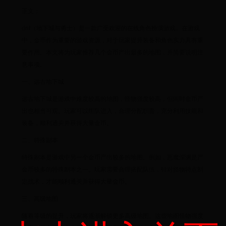
正文：
dnf（地下城与勇士）是一款广受欢迎的在线角色扮演游戏。在游戏
中，金币作为重要的游戏资源，对于玩家提升装备和角色实力具有重
要作用。本文将为玩家推荐几个金币产出最多的地图，并简要说明注
意事项。
一、远古地下城
远古地下城是游戏中难度较高的地图，怪物强度较高，但同时金币产
出也相当可观。玩家可以组队进入，合理分配职责，充分利用技能和
装备，顺利通关并获得大量金币。
二、特殊副本
特殊副本是游戏中另一个金币产出较多的地图。例如，恶魔深渊是产
金币较多的特殊副本之一。玩家需要合理搭配队伍，针对怪物特点制
定战术，才能顺利通关并获得大量金币。
三、高级地图
随着等级的提升，玩家将逐渐解锁更多高级地图。这些地图怪物强度