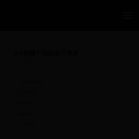
dnf刷哪个地图金币最多
2025-10-03 19:07:11
二、金币地图推荐
1. 远古地下城
2. 特殊副本
3. 高级地图
三、注意事项
四、结语