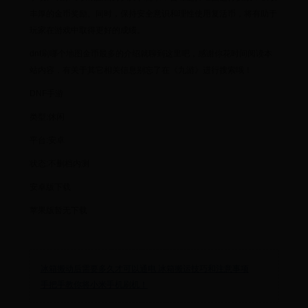
丰厚的金币奖励。同时，保持安全意识和理性使用复活币，将有助于
玩家在游戏中取得更好的成绩。
dnf刷哪个地图金币最多的介绍就聊到这里吧，感谢你花时间阅读本
站内容，有关于其它相关信息别忘了在《九游》进行搜索哦！
DNF手游
类型:休闲
平台:安卓
状态:不删档内测
安卓版下载
苹果版暂无下载
冰箱搬动后需要多久才可以通电 冰箱搬运技巧和注意事项
手把手教你将小米手机刷机！