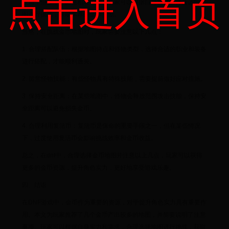
点击进入首页
较高，但金币产出也相对较高。玩家可以根据自身实力选择合适的地
图进行挑战，获取丰厚的金币奖励。
当然，在挑战金币地图时，玩家需要注意以下几点：
1. 合理搭配队伍：根据地图特点和怪物类型，选择合适的职业和装备
进行搭配，才能顺利通关。
2. 留意怪物技能：有些怪物具有特殊技能，需要提前做好应对措施。
3. 保持安全距离：在某些地图中，怪物会释放范围攻击技能，保持安
全距离可以避免损失金币。
4. 合理利用复活币：复活币是保命的重要手段之一，但在某些情况
下，过度使用复活币会影响挑战效率和金币收益。
总之，在dnf中，合理选择金币地图并注意以上几点，玩家可以获得
更多的金币资源，提升角色实力，更好地享受游戏乐趣。
四、结语
在DNF游戏中，金币作为重要的资源，对于提升角色实力具有重要作
用。本文为玩家推荐了几个金币产出较多的地图，并简要说明了注意
事项。玩家可以根据自身实力和需求，合理选择地图进行挑战，获取