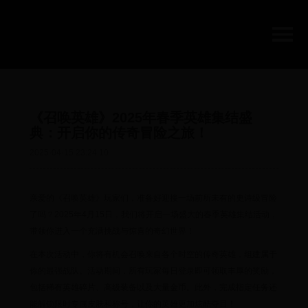
《召唤英雄》2025年春季英雄集结盛
典：开启你的传奇冒险之旅！
2025-04-15 23:24:10
亲爱的《召唤英雄》玩家们，准备好迎接一场前所未有的史诗级冒险
了吗？2025年4月15日，我们将开启一场盛大的春季英雄集结活动，
带领你进入一个充满挑战与惊喜的奇幻世界！
在本次活动中，你将有机会召唤来自各个时空的传奇英雄，组建属于
你的最强战队。活动期间，所有玩家每日登录即可领取丰厚的奖励，
包括稀有英雄碎片、高级装备以及大量金币。此外，完成指定任务还
能解锁限时专属皮肤和称号，让你的英雄更加炫酷夺目！