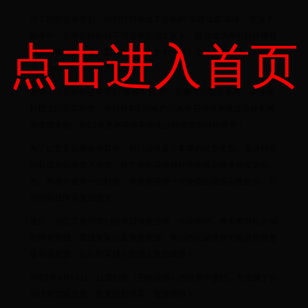
为了庆祝活动开启，我们特别推出了全新的“英雄试炼”副本。在这个
副本中，你将面对来自不同世界的强大敌人，挑战成功即可获得稀有
点击进入首页
道具和英雄召唤券。副本难度分为多个等级，无论你是新手还是老玩
家，都能找到适合自己的挑战。
此外，活动期间还将开启“英雄争霸赛”，玩家可以组队参与，争夺排
行榜上的至高荣誉。排行榜前100名的玩家将获得专属限定英雄和稀
有资源奖励，前10名更将获得实物奖品和游戏内特殊称号！
为了让更多玩家参与其中，我们还准备了丰厚的社交奖励。邀请好友
回归或新玩家加入游戏，双方都能获得额外的英雄召唤券和资源礼
包。每成功邀请一位好友，你还能获得一次免费的高级召唤机会，让
你的英雄阵容更加强大！
最后，别忘了参与我们的每日抽奖活动。活动期间，每天都有机会抽
取稀有英雄、高级装备以及海量资源。幸运的玩家还有可能获得限量
版英雄皮肤，让你的英雄在战场上更加耀眼！
2025年4月15日，让我们在《召唤英雄》的世界中集结，开启属于你
的传奇冒险之旅！更多精彩内容，敬请期待！